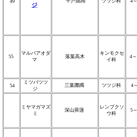
平戸躑躅
ツツジ科
4
49
ジ
マルバアオダ
キンモクセ
55
落葉高木
4
マ
イ科
ミツバツツ
三葉躑躅
ツツジ科
4
54
ジ
ミヤマガマズ
レンプクソ
深山莢蒾
5
ミ
ウ科