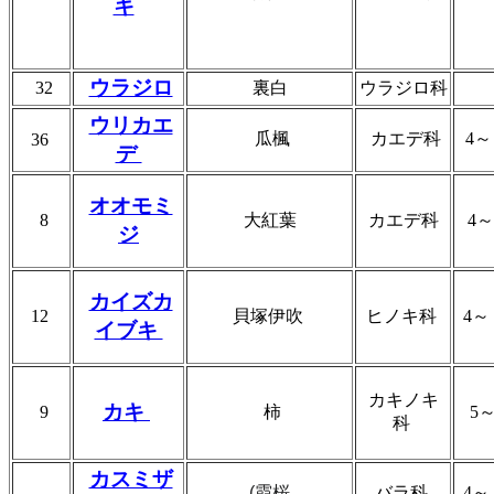
キ
ウラジロ
32
裏白
ウラジロ科
ウリカエ
瓜楓
カエデ科
4
36
デ
オオモミ
8
大紅葉
カエデ科
4
ジ
カイズカ
12
貝塚伊吹
ヒノキ科
4
イブキ
カキノキ
カキ
9
柿
5
科
カスミザ
(霞桜
バラ科
4