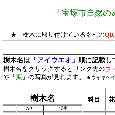
「宝塚市自然の
★ 樹木に取り付けている名札の
Q
樹木名は
「アイウエオ」
順に記載
樹木名をクリックするとリンク先の
ウ
や「
葉
」の写真が見れます。
★ウイキベイ
樹木名
科目
カナ
漢字