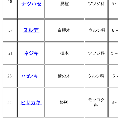
18
ナツハゼ
夏櫨
ツツジ科
5
ヌルデ
37
白膠木
ウルシ科
８
ネジキ
21
捩木
ツツジ科
５
25
ハゼノキ
櫨の木
ウルシ科
5
モッコク
ヒサカキ
姫榊
3
22
科