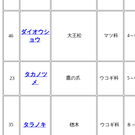
ダイオウシ
大王松
マツ科
4
46
ョウ
タカノツ
鷹の爪
ウコギ科
5
23
メ
タラノキ
35
楤木
ウコギ科
８