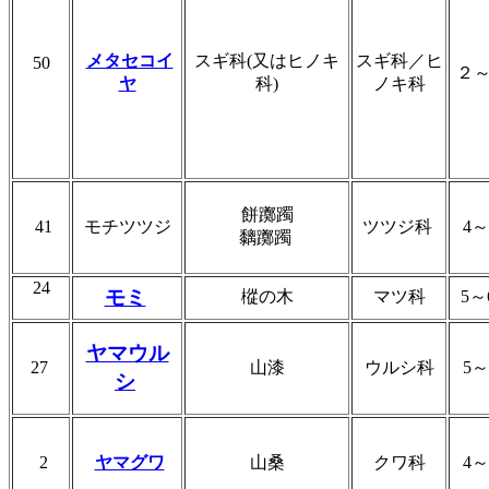
メタセコイ
スギ科(又はヒノキ
スギ科／ヒ
50
２
ヤ
科)
ノキ科
餅躑躅
41
モチツツジ
ツツジ科
4
黐躑躅
24
モミ
樅の木
マツ科
5
ヤマウル
27
山漆
ウルシ科
5
シ
2
ヤマグワ
山桑
クワ科
4