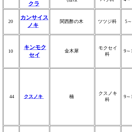
クラ
カンサイス
20
関西酢の木
ツツジ科
5
ノキ
キンモク
モクセイ
金木犀
9～
10
科
セイ
クスノキ
44
クスノキ
楠
9～
科