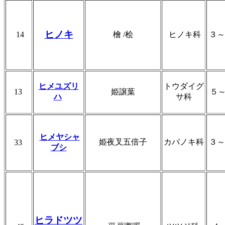
ヒノキ
14
檜 /桧
ヒノキ科
３
ヒメユズリ
トウダイグ
13
姫譲葉
５
ハ
サ科
ヒメヤシャ
姫夜叉五倍子
カバノキ科
３
33
ブシ
ヒラドツツ