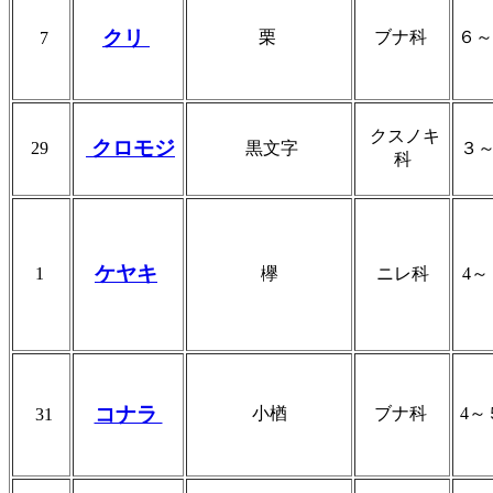
クリ
栗
ブナ科
６
7
クスノキ
クロモジ
29
黒文字
３
科
ケヤキ
1
欅
ニレ科
4
コナラ
小楢
ブナ科
4
31