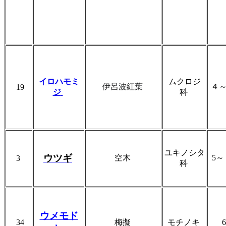
イロハモミ
ムクロジ
伊呂波紅葉
４
19
ジ
科
ユキノシタ
ウツギ
空木
5
3
科
ウメモド
34
梅擬
モチノキ