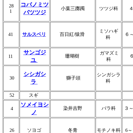
コバノミツ
28
小葉三躑躅
ツツジ科
1
バツツジ
ミソハギ
41
サルスベリ
百日紅/猿滑
６
科
サンゴジ
ガマズミ
珊瑚樹
11
科
ユ
シシガシ
シンガシラ
30
獅子頭
科
ラ
52
スギ
ソメイヨシ
染井吉野
バラ科
３
4
ノ
26
ソヨゴ
冬青
モチノキ科
6