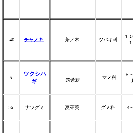
１
40
チャノキ
茶ノ木
ツバキ科
ツクシハ
８
マメ科
5
筑紫萩
ギ
56
ナツグミ
夏茱萸
グミ科
4