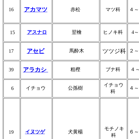
アカマツ
16
赤松
マツ科
４
アスナロ
翌檜
ヒノキ科
4
15
アセビ
ツツジ科
馬酔木
２
17
アラカシ
粗樫
ブナ科
４
39
イチョウ
イチョウ
公孫樹
４
6
科
モチノキ
イヌツゲ
犬黄楊
６
19
科